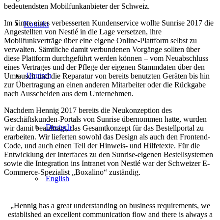
bedeutendsten Mobilfunkanbieter der Schweiz.
Im Sinne eines verbesserten Kundenservice wollte Sunrise 2017 die
Kontakt
Angestellten von Nestlé in die Lage versetzen, ihre
Mobilfunkverträge über eine eigene Online-Plattform selbst zu
verwalten. Sämtliche damit verbundenen Vorgänge sollten über
diese Plattform durchgeführt werden können – vom Neuabschluss
eines Vertrages und der Pflege der eigenen Stammdaten über den
Deutsch
Umtausch und die Reparatur von bereits benutzten Geräten bis hin
zur Übertragung an einen anderen Mitarbeiter oder die Rückgabe
nach Ausscheiden aus dem Unternehmen.
Nachdem Hennig 2017 bereits die Neukonzeption des
Geschäftskunden-Portals von Sunrise übernommen hatte, wurden
Deutsch
wir damit beauftragt, das Gesamtkonzept für das Bestellportal zu
erarbeiten. Wir lieferten sowohl das Design als auch den Frontend-
Code, und auch einen Teil der Hinweis- und Hilfetexte. Für die
Entwicklung der Interfaces zu den Sunrise-eigenen Bestellsystemen
sowie die Integration ins Intranet von Nestlé war der Schweizer E-
Commerce-Spezialist „Boxalino“ zuständig.
English
„Hennig has a great understanding on business requirements, we
established an excellent communication flow and there is always a